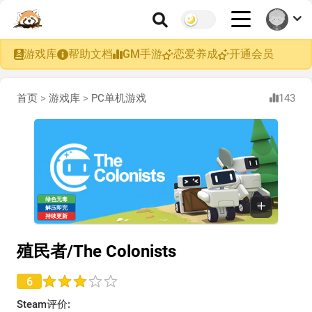
游戏库
帮助文档
GM手游
恋爱养成
开通会员
首页
>
游戏库
>
PC单机游戏
143
绿色无毒
解压即完
持续更新
殖民者/The Colonists
6
Steam评价: