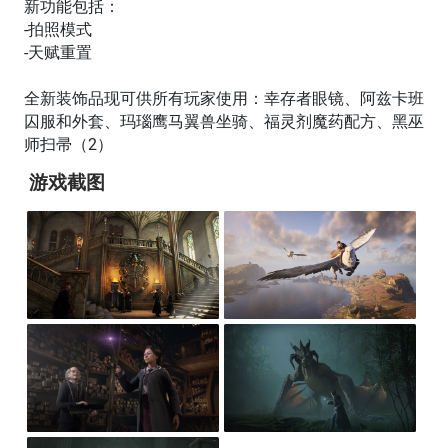
新功能包括：
-拍照模式
-天赋重置
全新装饰品现可供所有玩家使用：幸存者眼镜、阿兹卡班
囚服和外套、玛瑙鹰马翼兽坐骑、福灵剂魔药配方、黑巫
师扫帚（2）
游戏截图