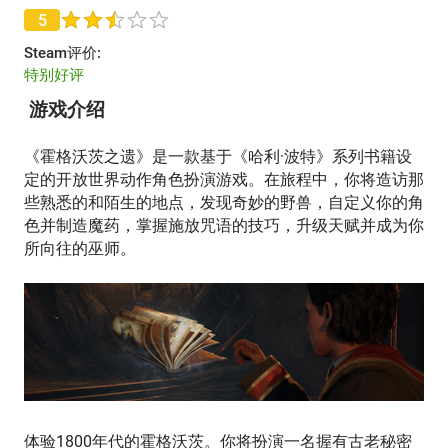
5
Steam评价:
特别好评
游戏介绍
《霍格沃茨之遗》是一款基于《哈利·波特》系列书籍设
定的开放世界动作角色扮演游戏。在旅程中，你将造访那
些熟悉的和陌生的地点，发现奇妙的野兽，自定义你的角
色并制造魔药，掌握施放咒语的技巧，升级天赋并成为你
所向往的巫师。
体验1800年代的霍格沃茨。你将扮演一名握有古老秘密