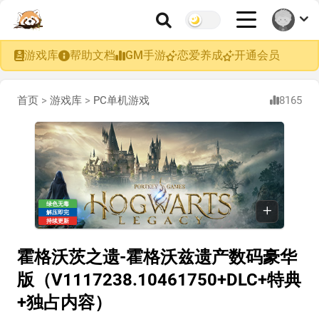
游戏库
帮助文档
GM手游
恋爱养成
开通会员
首页
>
游戏库
>
PC单机游戏
8165
绿色无毒
解压即完
持续更新
霍格沃茨之遗-霍格沃兹遗产数码豪华
版（V1117238.10461750+DLC+特典
+独占内容）