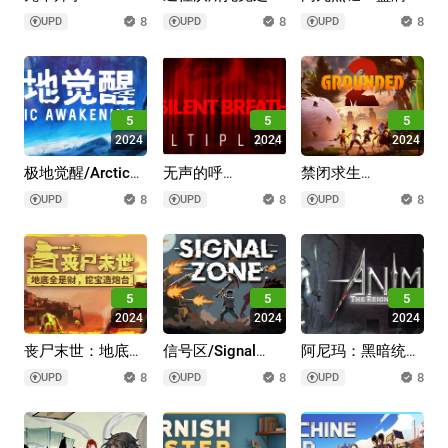
院/Spellcaster
路/Road to
乐/KuloNiku: Bowl
8
8
8
UPD
UPD
UPD
University
Vostok
Up!
5
5
5
2024
2024
2024
极地觉醒/Arctic
无声的呼
禁闭求生
Awakening
吸/SILENT
2/Grounded 2/支
8
8
8
UPD
UPD
UPD
BREATH
持网络联机
5
5
5
2024
2024
2024
丧尸末世：地底全
信号区/Signal
阿尼玛：黑暗统
是财，挖宝造炮
Zone
治/Anima : The
8
8
8
UPD
UPD
UPD
台/The Spotter:
Reign of Darkness
Dig or Die