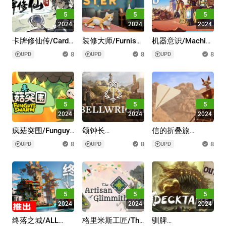
5
5
5
2024
2024
2024
卡牌修仙传/Card
装修大师/Furnish
机器意识/Machine
Cultivation
Master
Mind
8
8
8
UPD
UPD
UPD
5
5
5
2024
2024
2024
疯菇突围/Funguys
颂钟长
信的折叠旅
Swarm
鸣/Bellwright
途/Origament: A
8
8
8
UPD
UPD
UPD
Paper Adventure
5
5
5
2024
2024
2024
终落之城/ALL
格里米斯工匠/The
驯牌