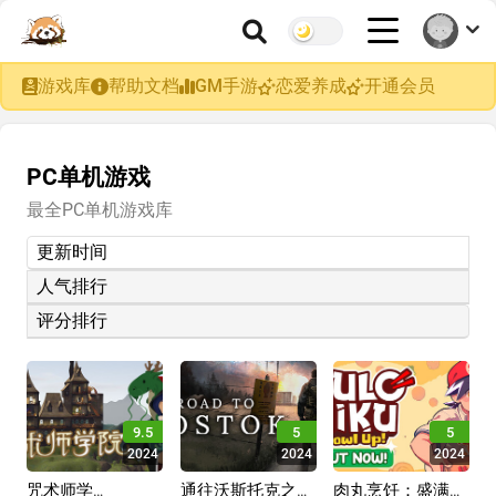
游戏库
帮助文档
GM手游
恋爱养成
开通会员
PC单机游戏
最全PC单机游戏库
更新时间
人气排行
评分排行
9.5
5
5
2024
2024
2024
咒术师学
通往沃斯托克之
肉丸烹饪：盛满快