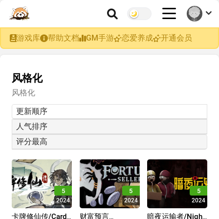
游戏库
帮助文档
GM手游
恋爱养成
开通会员
风格化
风格化
更新顺序
人气排序
评分最高
5
5
5
2024
2024
2024
卡牌修仙传/Card
财富预言
暗夜运输者/Night