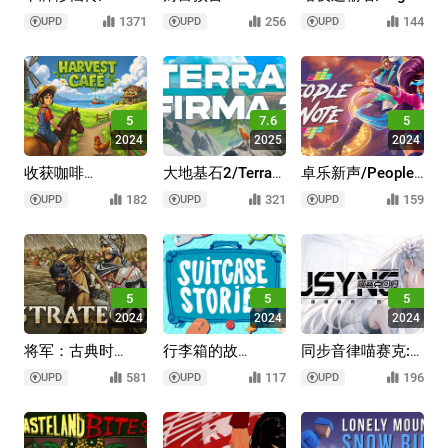
Cultivation
家/Fortune Seller
Shippers
1371
256
144
UPD
UPD
UPD
5
7.6
5
2024
2025
2024
收获咖啡
大地基石2/Terra
卓乐新声/People
馆/Harvest Cafe
Firma 2
of Note
182
321
159
UPD
UPD
UPD
5
5
5
2024
2024
2024
将军：古典时
行李箱的故
同步音律喵赛克:
代/Strategos
事/Suitcase
回
581
117
196
UPD
UPD
UPD
Stories
归/MUSYNX:RETURN