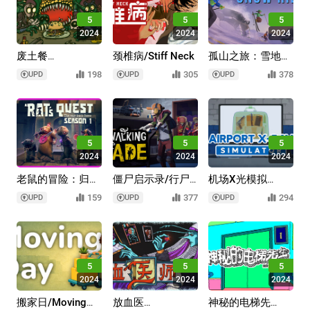
5
5
5
2024
2024
2024
废土餐
颈椎病/Stiff Neck
孤山之旅：雪地骑
车/Wasteland
行/Lonely
198
305
378
UPD
UPD
UPD
Bites
Mountains: Snow
Riders
5
5
5
2024
2024
2024
老鼠的冒险：归家
僵尸启示录/行尸
机场X光模拟
之路/A Rat's
走售/The Walking
器/Airport X-Ray
159
377
294
UPD
UPD
UPD
Quest - The Way
Trade
Simulator
Back Home |
Season 1
5
5
5
2024
2024
2024
搬家日/Moving
放血医
神秘的电梯先