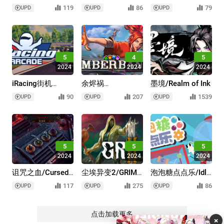
Day: Make It
师/BLOODLETTER
生/MR.ELEVATOR
119
86
79
UPD
UPD
UPD
Home
5
4
5
2024
2024
2024
iRacing街机
余烬祸
墨境/Realm of Ink
版/iRacing Arcade
根/Emberbane
90
207
1539
UPD
UPD
UPD
5
5
5
2024
2024
2024
诅咒之血/Cursed
尘埃异变2/GRIME
泡泡糖点点乐/Idle
Blood
II
Gumball Machin
117
275
86
UPD
UPD
UPD
点击加载更多
×