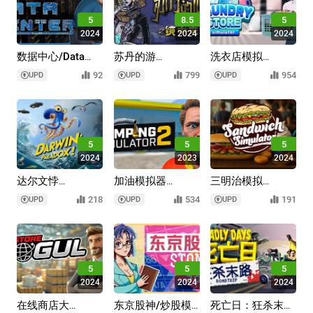
5
8.5
5
2024
2024
2024
数据中心/Data
苏丹的游
洗衣店模拟
Center
戏/Sultan's Game
器/Laundry Store
92
799
954
UPD
UPD
UPD
Simulator
5
5
5
2024
2023
2024
达尔文悖
加油模拟器
三明治模拟
论/Darwin's
2/Pumping
器/Sandwich
218
534
191
UPD
UPD
UPD
Simulator 2
Paradox!
Simulator
5
5
5
2024
2024
2024
在线商店大
东京股神/炒股模
死亡日：狂杀末