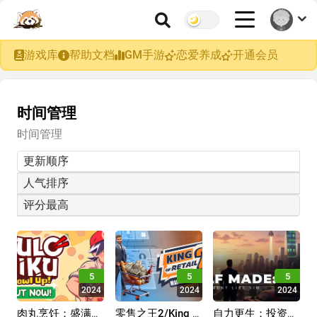
游戏库
帮助文档
GM手游
恋爱养成
开通会员
时间管理
时间管理
更新顺序
人气排序
评分最高
5
5
5
2024
2024
2024
肉丸烹饪：盛满快
零售之王2/King of
自力更生：投资人