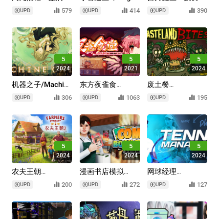
乐/KuloNiku: Bowl
Retail 2
生模拟器/SELF
579
414
390
UPD
UPD
UPD
Up!
MADE: Investment
Life Sim
5
5
5
2024
2021
2024
机器之子/Machine
东方夜雀食
废土餐
Child
堂/Touhou
车/Wasteland
306
1063
195
UPD
UPD
UPD
Mystia's Izakaya
Bites
5
5
5
2024
2024
2024
农夫王朝
漫画书店模拟
网球经理
2/Farmer's
器/Comic Book
25/Tennis
200
272
127
UPD
UPD
UPD
Dynasty 2
Manager 25
Store Simulator