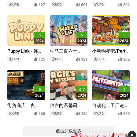
亨/Webstore
拟器/股票市场模
路/Deadly Days:
127
601
502
UPD
UPD
UPD
Mogul
拟器/STONKS-
Roadtrip
9800: Stock
Market Simulator
5
5
5
2024
2024
2024
Puppy Link - 连连
牛马三百六十
小动物餐吧/Party
看/Puppy Link -
行/Walk of Life
Club
125
321
282
UPD
UPD
UPD
Tile Connect
5
6.7
5
2024
2024
2024
街角商店：夜
伯吉的温馨厨
自动化：工厂谜
班/Corner Shop:
房/Burgie's cozy
题/Automate It:
160
134
300
UPD
UPD
UPD
NightShift
kitchen
Factory Puzzle
点击加载更多
×