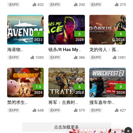
2/Space
Rivals
Go Town!
832
200
375
UPD
UPD
UPD
Engineers 2
7
5
5
2023
2024
2024
海港物
镜杀/It Has My
龙的传人：孤
语/Havendock
Face
旅/Dragonkin: The
1050
386
1081
UPD
UPD
UPD
Banished
7.5
5
5
2024
2024
2024
禁闭求生
将军：古典时
撞车嘉年华
2/Grounded 2
代/Strategos
2/Wreckfest 2
648
579
427
UPD
UPD
UPD
点击加载更多
×