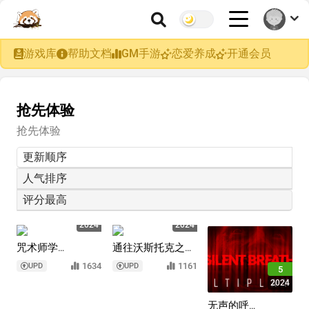
游戏库
帮助文档
GM手游
恋爱养成
开通会员
抢先体验
抢先体验
更新顺序
人气排序
评分最高
9.5
5
2024
2024
咒术师学
通往沃斯托克之
院/Spellcaster
路/Road to
1634
1161
UPD
UPD
5
University
Vostok
2024
无声的呼