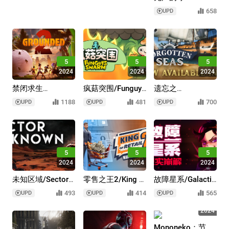
吸/SILENT
658
UPD
BREATH
5
5
5
2024
2024
2024
禁闭求生
疯菇突围/Funguys
遗忘之
2/Grounded 2/支
Swarm
海/Forgotten
1188
481
700
UPD
UPD
UPD
持网络联机
Seas
5
5
5
2024
2024
2024
未知区域/Sector
零售之王2/King of
故障星系/Galactic
Unknown
Retail 2
Glitch
493
414
565
UPD
UPD
UPD
5
2024
Mononeko：节奏