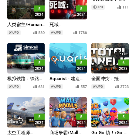
冒险/Mononeko:
111
UPD
5
5
A Rhythm
2024
2024
Adventure
人类宿主/Human
死域
Host
Rogue/Deadzone:
580
1786
UPD
UPD
Rogue
5
5
6
2024
2024
2023
模拟铁路：铁路模
Aquarist - 建造水
全面冲突：抵
拟器/SimRail -
族馆，养鱼，发展
抗/Total Conflict:
631
557
3723
UPD
UPD
UPD
The Railway
你的事业！
Resistance
Simulator
5
5
5
2024
2024
2024
太空工程师
商场争霸/Mall
Go-Go 镇！/Go-