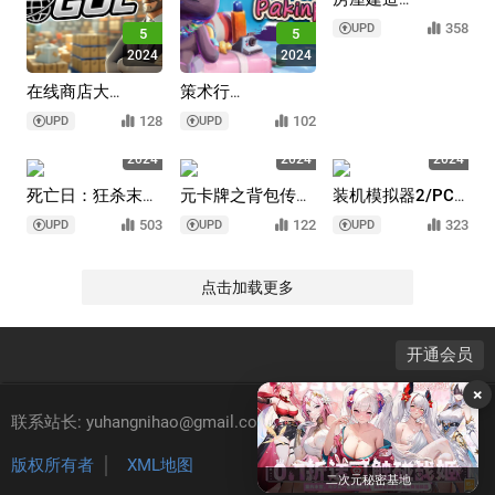
者/House Builder
358
UPD
5
5
2024
2024
在线商店大
策术行
亨/Webstore
囊/Pakinpaks
128
102
UPD
UPD
Mogul
5
5
5
2024
2024
2024
死亡日：狂杀末
元卡牌之背包传
装机模拟器2/PC
路/Deadly Days:
说/Meta Card
Building Simulator
503
122
323
UPD
UPD
UPD
2
Roadtrip
Backpack Legend
点击加载更多
开通会员
×
联系站长: yuhangnihao@gmail.com
版权所有者
XML地图
二次元秘密基地