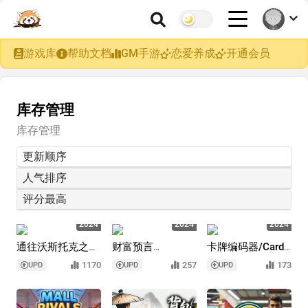
游戏库
帮助文档
GM手游
恋爱养成
开通会员
库存管理
库存管理
更新顺序
人气排序
评分最高
5
5
5
2024
2024
2024
通往沃斯托克之
财富预言
卡牌编码器/Card
路/Road to
家/Fortune Seller
Coder
1170
257
173
UPD
UPD
UPD
Vostok