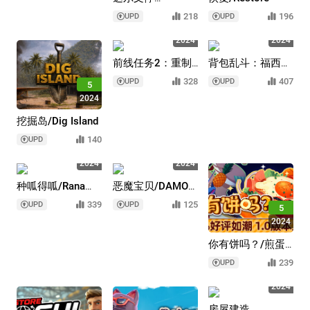
论/Darwin's
218
196
UPD
UPD
Paradox!
5
5
2024
2024
前线任务2：重制
背包乱斗：福西法
版/FRONT
的宝藏/Backpack
328
407
UPD
UPD
5
MISSION 2:
Battles
2024
Remake
挖掘岛/Dig Island
140
UPD
5
5
2024
2024
种呱得呱/Rana
恶魔宝贝/DAMON
Card
and BABY
339
125
UPD
UPD
5
2024
你有饼吗？/煎蛋
卷由你做/Omelet
239
UPD
You Cook
5
2024
房屋建造