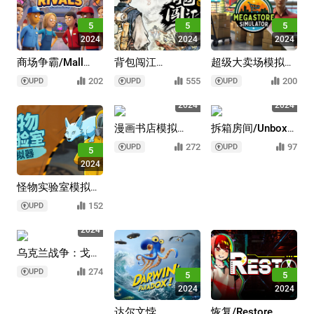
5
5
5
2024
2024
2024
商场争霸/Mall
背包闯江
超级大卖场模拟
Rivals
湖/Backpack
器/Megastore
202
555
200
UPD
UPD
UPD
Jianghu
Simulator
5
5
2024
2024
漫画书店模拟
拆箱房间/Unbox
器/Comic Book
the Room
272
97
UPD
UPD
5
Store Simulator
2024
怪物实验室模拟
器/Monster Lab
152
UPD
Simulator
5
2024
乌克兰战争：戈斯
托梅尔英
274
UPD
5
5
雄/Ukrainian
2024
2024
Warfare:
Gostomel Heroes
达尔文悖
恢复/Restore