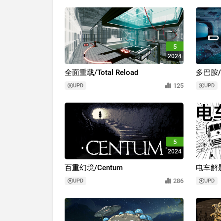
5
2024
全面重载/Total Reload
多巴胺/D
125
UPD
UPD
5
2024
百重幻境/Centum
电车解题/T
286
UPD
UPD