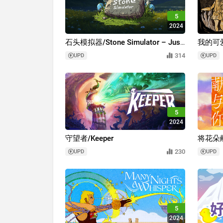
5
2024
石头模拟器/Stone Simulator – Just
我的可爱女
Be a Rock
314
UPD
UPD
5
2024
守望者/Keeper
将花朵献与
Dusk -
230
UPD
UPD
5
2024