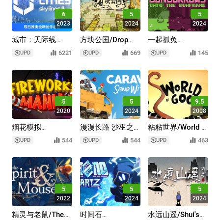
6
5
5
2023
2024
2024
城市：天际线
方块公国/Drop
一起抓兔
2/Cities: Skylines
Duchy
兔/Paquerette
6221
669
145
UPD
UPD
UPD
II
Down the
Bunburrows
5
5
9.5
2020
2024
2008
烟花模拟
漫漫长路 沙巫之
粘粘世界/World of
器/Fireworks
旅/Caravan
Goo
544
544
463
UPD
UPD
UPD
Mania - An
SandWitch
Explosive
Simulator
5
5
5
2022
2024
2024
精灵与老鼠/The
时间石
水远山遥/Shui's