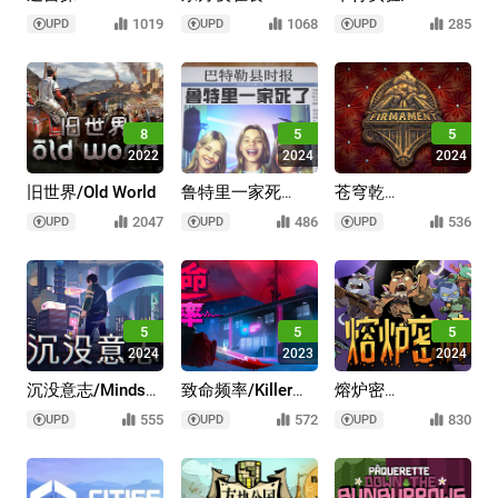
险/Labyrinthine
堂/Touhou
Experiment
1019
1068
285
UPD
UPD
UPD
Mystia's Izakaya
8
5
5
2022
2024
2024
旧世界/Old World
鲁特里一家死
苍穹乾
了/The Roottrees
坤/Firmament/支
2047
486
536
UPD
UPD
UPD
are Dead
持VR
5
5
5
2024
2023
2024
沉没意志/Minds
致命频率/Killer
熔炉密
Beneath Us
Frequency
林/Rotwood
555
572
830
UPD
UPD
UPD