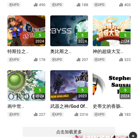
Spirit and the
英/Chronoquartz
Odyssey
490
188
403
UPD
UPD
UPD
Mouse
5
5
5
2024
2024
2024
特斯拉之
奥比斯之
神的超级大宝
谜/MAELSTROM
环/Orbyss
贝/The Holy Gosh
178
207
323
UPD
UPD
UPD
LEGACY: The
Darn
Tesla Mystery
5
5
5
2024
2023
2024
画中世
武器之神/God Of
史蒂文的香肠
界/Gorogoa
Weapons
卷/Stephen's
227
2316
183
UPD
UPD
UPD
Sausage Roll
点击加载更多
×