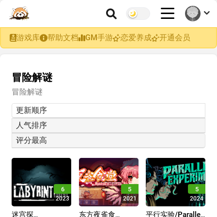
游戏库
帮助文档
GM手游
恋爱养成
开通会员
冒险解谜
冒险解谜
更新顺序
人气排序
评分最高
6
5
5
2023
2021
2024
迷宫探
东方夜雀食
平行实验/Parallel